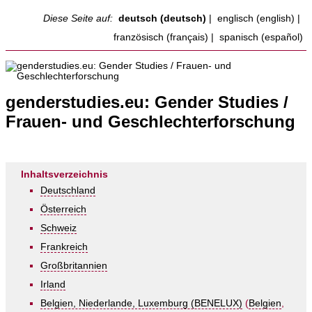
Diese Seite auf:
deutsch (deutsch)
|
englisch (english)
|
französisch (français)
|
spanisch (español)
genderstudies.eu: Gender Studies /
Frauen- und Geschlechterforschung
Inhaltsverzeichnis
Deutschland
Österreich
Schweiz
Frankreich
Großbritannien
Irland
Belgien, Niederlande, Luxemburg (BENELUX)
(
Belgien
,