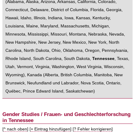
(
Alabama
,
Alaska
,
Arizona
,
Arkansas
,
California
,
Colorado
,
Connecticut
,
Delaware
,
District of Columbia
,
Florida
,
Georgia
,
Hawaii
,
Idaho
,
Illinois
,
Indiana
,
Iowa
,
Kansas
,
Kentucky
,
Louisiana
,
Maine
,
Maryland
,
Massachusetts
,
Michigan
,
Minnesota
,
Mississippi
,
Missouri
,
Montana
,
Nebraska
,
Nevada
,
New Hampshire
,
New Jersey
,
New Mexico
,
New York
,
North
Carolina
,
North Dakota
,
Ohio
,
Oklahoma
,
Oregon
,
Pennsylvania
,
Rhode Island
,
South Carolina
,
South Dakota
,
Tennessee
,
Texas
,
Utah
,
Vermont
,
Virginia
,
Washington
,
West Virginia
,
Wisconsin
,
Wyoming
),
Kanada
(
Alberta
,
British Columbia
,
Manitoba
,
New
Brunswick
,
Neufundland und Labrador
,
Nova Scotia
,
Ontario
,
Québec
,
Prince Edward Island
,
Saskatchewan
)
Gender Studies / Frauen- und Geschlechterforschung
in Tennessee
[
^ nach oben
] [
+ Eintrag hinzufügen
] [
? Fehler korrigieren
]