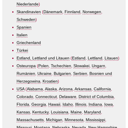
Niederlande
)
Skandinavien
(
Dänemark
,
Finnland
,
Norwegen
,
Schweden
)
Spanien
Italien
Griechenland
Türkei
Estland, Lettland und Litauen
(
Estland
,
Lettland
,
Litauen
)
Osteuropa
(
Polen
,
Tschechien
,
Slowakei
,
Ungarn
,
Rumänien
,
Ukraine
,
Bulgarien
,
Serbien
,
Bosnien und
Herzegowina
,
Kroatien
)
USA
(
Alabama
,
Alaska
,
Arizona
,
Arkansas
,
California
,
Colorado
,
Connecticut
,
Delaware
,
District of Columbia
,
Florida
,
Georgia
,
Hawaii
,
Idaho
,
Illinois
,
Indiana
,
Iowa
,
Kansas
,
Kentucky
,
Louisiana
,
Maine
,
Maryland
,
Massachusetts
,
Michigan
,
Minnesota
,
Mississippi
,
Missouri
,
Montana
,
Nebraska
,
Nevada
,
New Hampshire
,