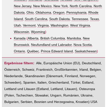
New Jersey
,
New Mexico
,
New York
,
North Carolina
,
North
Dakota
,
Ohio
,
Oklahoma
,
Oregon
,
Pennsylvania
,
Rhode
Island
,
South Carolina
,
South Dakota
,
Tennessee
,
Texas
,
Utah
,
Vermont
,
Virginia
,
Washington
,
West Virginia
,
Wisconsin
,
Wyoming
)
Kanada
(
Alberta
,
British Columbia
,
Manitoba
,
New
Brunswick
,
Neufundland und Labrador
,
Nova Scotia
,
Ontario
,
Québec
,
Prince Edward Island
,
Saskatchewan
)
Ergebnisse filtern:
Alle
,
Europäische Union (EU)
,
Deutschland
,
Österreich
,
Schweiz
,
Frankreich
,
Großbritannien
,
Irland
,
Belgien
,
Niederlande
,
Skandinavien
(
Dänemark
,
Finnland
,
Norwegen
,
Schweden
),
Spanien
,
Italien
,
Griechenland
,
Türkei
,
Estland,
Lettland und Litauen
(
Estland
,
Lettland
,
Litauen
),
Osteuropa
(
Polen
,
Tschechien
,
Slowakei
,
Ungarn
,
Rumänien
,
Ukraine
,
Bulgarien
,
Serbien
,
Bosnien und Herzegowina
,
Kroatien
)
USA