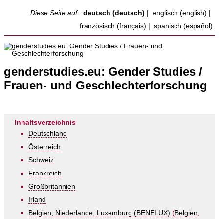
Diese Seite auf:
deutsch (deutsch)
|
englisch (english)
|
französisch (français)
|
spanisch (español)
genderstudies.eu: Gender Studies /
Frauen- und Geschlechterforschung
Inhaltsverzeichnis
Deutschland
Österreich
Schweiz
Frankreich
Großbritannien
Irland
Belgien, Niederlande, Luxemburg (BENELUX)
(
Belgien
,