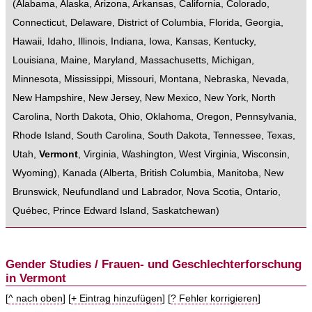
(
Alabama
,
Alaska
,
Arizona
,
Arkansas
,
California
,
Colorado
,
Connecticut
,
Delaware
,
District of Columbia
,
Florida
,
Georgia
,
Hawaii
,
Idaho
,
Illinois
,
Indiana
,
Iowa
,
Kansas
,
Kentucky
,
Louisiana
,
Maine
,
Maryland
,
Massachusetts
,
Michigan
,
Minnesota
,
Mississippi
,
Missouri
,
Montana
,
Nebraska
,
Nevada
,
New Hampshire
,
New Jersey
,
New Mexico
,
New York
,
North
Carolina
,
North Dakota
,
Ohio
,
Oklahoma
,
Oregon
,
Pennsylvania
,
Rhode Island
,
South Carolina
,
South Dakota
,
Tennessee
,
Texas
,
Utah
,
Vermont
,
Virginia
,
Washington
,
West Virginia
,
Wisconsin
,
Wyoming
),
Kanada
(
Alberta
,
British Columbia
,
Manitoba
,
New
Brunswick
,
Neufundland und Labrador
,
Nova Scotia
,
Ontario
,
Québec
,
Prince Edward Island
,
Saskatchewan
)
Gender Studies / Frauen- und Geschlechterforschung
in Vermont
[
^ nach oben
] [
+ Eintrag hinzufügen
] [
? Fehler korrigieren
]