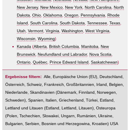
New Jersey
,
New Mexico
,
New York
,
North Carolina
,
North
Dakota
,
Ohio
,
Oklahoma
,
Oregon
,
Pennsylvania
,
Rhode
Island
,
South Carolina
,
South Dakota
,
Tennessee
,
Texas
,
Utah
,
Vermont
,
Virginia
,
Washington
,
West Virginia
,
Wisconsin
,
Wyoming
)
Kanada
(
Alberta
,
British Columbia
,
Manitoba
,
New
Brunswick
,
Neufundland und Labrador
,
Nova Scotia
,
Ontario
,
Québec
,
Prince Edward Island
,
Saskatchewan
)
Ergebnisse filtern:
Alle
,
Europäische Union (EU)
,
Deutschland
,
Österreich
,
Schweiz
,
Frankreich
,
Großbritannien
,
Irland
,
Belgien
,
Niederlande
,
Skandinavien
(
Dänemark
,
Finnland
,
Norwegen
,
Schweden
),
Spanien
,
Italien
,
Griechenland
,
Türkei
,
Estland,
Lettland und Litauen
(
Estland
,
Lettland
,
Litauen
),
Osteuropa
(
Polen
,
Tschechien
,
Slowakei
,
Ungarn
,
Rumänien
,
Ukraine
,
Bulgarien
,
Serbien
,
Bosnien und Herzegowina
,
Kroatien
)
USA