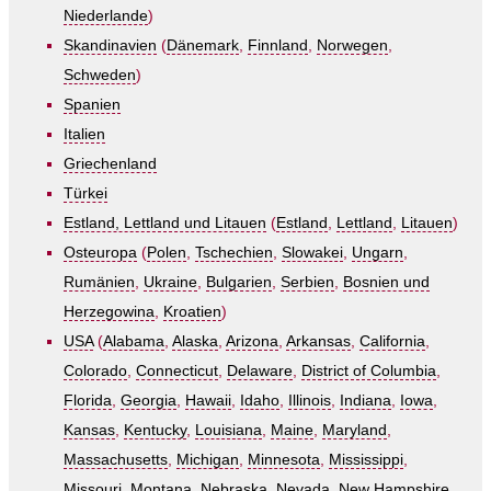
Niederlande
)
Skandinavien
(
Dänemark
,
Finnland
,
Norwegen
,
Schweden
)
Spanien
Italien
Griechenland
Türkei
Estland, Lettland und Litauen
(
Estland
,
Lettland
,
Litauen
)
Osteuropa
(
Polen
,
Tschechien
,
Slowakei
,
Ungarn
,
Rumänien
,
Ukraine
,
Bulgarien
,
Serbien
,
Bosnien und
Herzegowina
,
Kroatien
)
USA
(
Alabama
,
Alaska
,
Arizona
,
Arkansas
,
California
,
Colorado
,
Connecticut
,
Delaware
,
District of Columbia
,
Florida
,
Georgia
,
Hawaii
,
Idaho
,
Illinois
,
Indiana
,
Iowa
,
Kansas
,
Kentucky
,
Louisiana
,
Maine
,
Maryland
,
Massachusetts
,
Michigan
,
Minnesota
,
Mississippi
,
Missouri
,
Montana
,
Nebraska
,
Nevada
,
New Hampshire
,