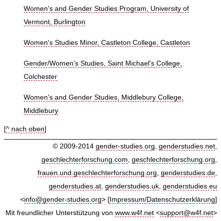
Women's and Gender Studies Program, University of
Vermont, Burlington
Women's Studies Minor, Castleton College, Castleton
Gender/Women's Studies, Saint Michael's College,
Colchester
Women's and Gender Studies, Middlebury College,
Middlebury
[
^ nach oben
]
© 2009-2014
gender-studies.org
,
genderstudies.net
,
geschlechterforschung.com
,
geschlechterforschung.org
,
frauen.und.geschlechterforschung.org
,
genderstudies.de
,
genderstudies.at
,
genderstudies.uk
,
genderstudies.eu
<
info@gender-studies.org
> [
Impressum/Datenschutzerklärung
]
Mit freundlicher Unterstützung von
www.w4f.net
<
support@w4f.net
>