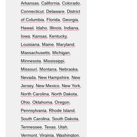
Arkansas
,
California
,
Colorado
,
Connecticut
,
Delaware
,
District
of Columbia
,
Florida
,
Georgia
,
Hawaii
,
Idaho
,
Illinois
,
Indiana
,
Iowa
,
Kansas
,
Kentucky
,
Louisiana
,
Maine
,
Maryland
,
Massachusetts
,
Michigan
,
Minnesota
,
Mississippi
,
Missouri
,
Montana
,
Nebraska
,
Nevada
,
New Hampshire
,
New
Jersey
,
New Mexico
,
New York
,
North Carolina
,
North Dakota
,
Ohio
,
Oklahoma
,
Oregon
,
Pennsylvania
,
Rhode Island
,
South Carolina
,
South Dakota
,
Tennessee
,
Texas
,
Utah
,
Vermont
,
Virginia
,
Washington
,