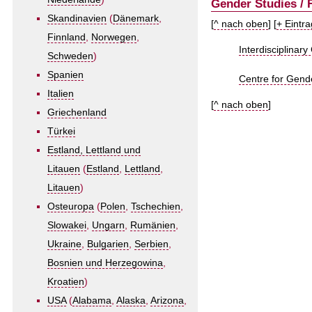
Gender Studies /
Skandinavien
(
Dänemark
,
[
^ nach oben
] [
+ Eintr
Finnland
,
Norwegen
,
Interdisciplinar
Schweden
)
Spanien
Centre for Gende
Italien
[
^ nach oben
]
Griechenland
Türkei
Estland, Lettland und
Litauen
(
Estland
,
Lettland
,
Litauen
)
Osteuropa
(
Polen
,
Tschechien
,
Slowakei
,
Ungarn
,
Rumänien
,
Ukraine
,
Bulgarien
,
Serbien
,
Bosnien und Herzegowina
,
Kroatien
)
USA
(
Alabama
,
Alaska
,
Arizona
,