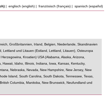
ch)
|
englisch (english)
|
französisch (français)
|
spanisch (español)
reich
,
Großbritannien
,
Irland
,
Belgien
,
Niederlande
,
Skandinavien
d, Lettland und Litauen
(
Estland
,
Lettland
,
Litauen
),
Osteuropa
d Herzegowina
,
Kroatien
)
USA
(
Alabama
,
Alaska
,
Arizona
,
a
,
Hawaii
,
Idaho
,
Illinois
,
Indiana
,
Iowa
,
Kansas
,
Kentucky
,
ntana
,
Nebraska
,
Nevada
,
New Hampshire
,
New Jersey
,
New
hode Island
,
South Carolina
,
South Dakota
,
Tennessee
,
Texas
,
British Columbia
,
Manitoba
,
New Brunswick
,
Neufundland und