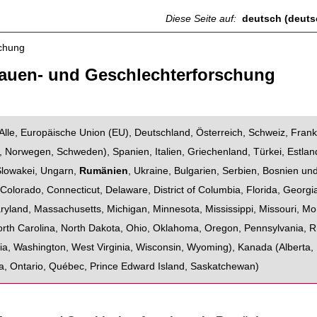
Diese Seite auf:
deutsch (deuts
rauen- und Geschlechterforschung
Alle
,
Europäische Union (EU)
,
Deutschland
,
Österreich
,
Schweiz
,
Frank
,
Norwegen
,
Schweden
),
Spanien
,
Italien
,
Griechenland
,
Türkei
,
Estlan
Slowakei
,
Ungarn
,
Rumänien
,
Ukraine
,
Bulgarien
,
Serbien
,
Bosnien un
,
Colorado
,
Connecticut
,
Delaware
,
District of Columbia
,
Florida
,
Georgi
ryland
,
Massachusetts
,
Michigan
,
Minnesota
,
Mississippi
,
Missouri
,
Mo
rth Carolina
,
North Dakota
,
Ohio
,
Oklahoma
,
Oregon
,
Pennsylvania
,
R
ia
,
Washington
,
West Virginia
,
Wisconsin
,
Wyoming
),
Kanada
(
Alberta
,
a
,
Ontario
,
Québec
,
Prince Edward Island
,
Saskatchewan
)