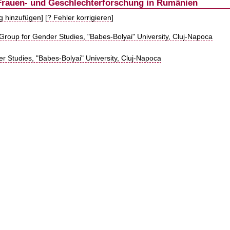
 Frauen- und Geschlechterforschung in Rumänien
ag hinzufügen
] [
? Fehler korrigieren
]
y Group for Gender Studies, "Babes-Bolyai" University, Cluj-Napoca
r Studies, "Babes-Bolyai" University, Cluj-Napoca