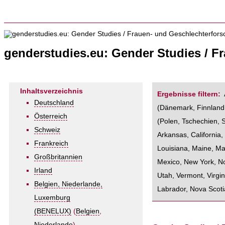
genderstudies.eu: Gender Studies / F
Inhaltsverzeichnis
Ergebnisse filtern:
Deutschland
(
Dänemark
,
Finnland
Österreich
(
Polen
,
Tschechien
,
Schweiz
Arkansas
,
California
Frankreich
Louisiana
,
Maine
,
Ma
Großbritannien
Mexico
,
New York
,
No
Irland
Utah
,
Vermont
,
Virgin
Belgien, Niederlande,
Labrador
,
Nova Scoti
Luxemburg
(BENELUX)
(
Belgien
,
Niederlande
)