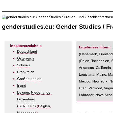
genderstudies.eu: Gender Studies / F
Inhaltsverzeichnis
Ergebnisse filtern:
Deutschland
(
Dänemark
,
Finnland
Österreich
(
Polen
,
Tschechien
,
Schweiz
Arkansas
,
California
Frankreich
Louisiana
,
Maine
,
Ma
Großbritannien
Mexico
,
New York
,
No
Irland
Utah
,
Vermont
,
Virgin
Belgien, Niederlande,
Labrador
,
Nova Scoti
Luxemburg
(BENELUX)
(
Belgien
,
Niederlande
)