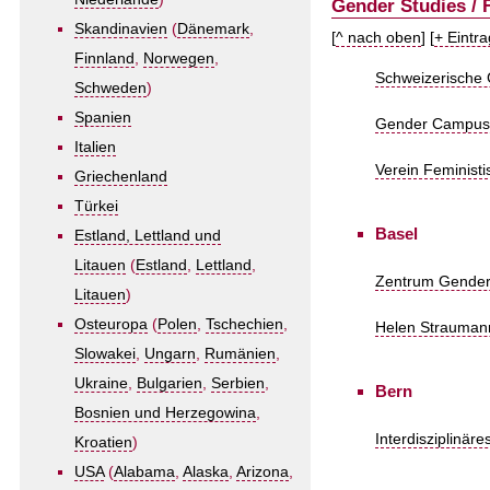
Gender Studies / 
Skandinavien
(
Dänemark
,
[
^ nach oben
] [
+ Eintr
Finnland
,
Norwegen
,
Schweizerische 
Schweden
)
Spanien
Gender Campus, 
Italien
Verein Feminist
Griechenland
Türkei
Basel
Estland, Lettland und
Litauen
(
Estland
,
Lettland
,
Zentrum Gender 
Litauen
)
Osteuropa
(
Polen
,
Tschechien
,
Helen Straumann
Slowakei
,
Ungarn
,
Rumänien
,
Ukraine
,
Bulgarien
,
Serbien
,
Bern
Bosnien und Herzegowina
,
Interdisziplinär
Kroatien
)
USA
(
Alabama
,
Alaska
,
Arizona
,