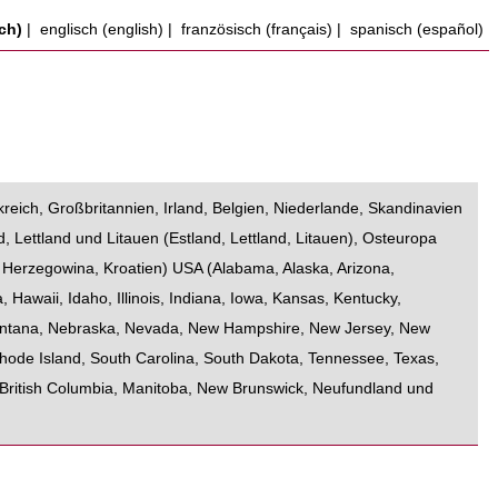
ch)
|
englisch (english)
|
französisch (français)
|
spanisch (español)
kreich
,
Großbritannien
,
Irland
,
Belgien
,
Niederlande
,
Skandinavien
d, Lettland und Litauen
(
Estland
,
Lettland
,
Litauen
),
Osteuropa
 Herzegowina
,
Kroatien
)
USA
(
Alabama
,
Alaska
,
Arizona
,
a
,
Hawaii
,
Idaho
,
Illinois
,
Indiana
,
Iowa
,
Kansas
,
Kentucky
,
ntana
,
Nebraska
,
Nevada
,
New Hampshire
,
New Jersey
,
New
hode Island
,
South Carolina
,
South Dakota
,
Tennessee
,
Texas
,
British Columbia
,
Manitoba
,
New Brunswick
,
Neufundland und