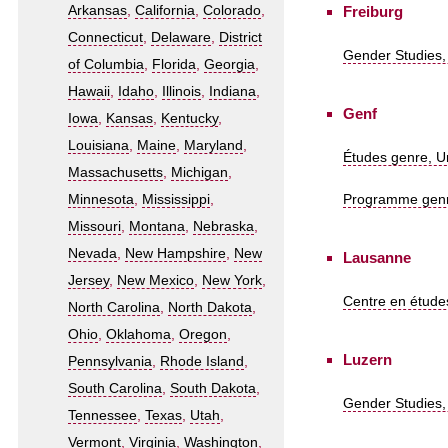
Freiburg
Arkansas
,
California
,
Colorado
,
Connecticut
,
Delaware
,
District
Gender Studies, 
of Columbia
,
Florida
,
Georgia
,
Hawaii
,
Idaho
,
Illinois
,
Indiana
,
Genf
Iowa
,
Kansas
,
Kentucky
,
Louisiana
,
Maine
,
Maryland
,
Études genre, U
Massachusetts
,
Michigan
,
Programme genre,
Minnesota
,
Mississippi
,
Missouri
,
Montana
,
Nebraska
,
Nevada
,
New Hampshire
,
New
Lausanne
Jersey
,
New Mexico
,
New York
,
Centre en étude
North Carolina
,
North Dakota
,
Ohio
,
Oklahoma
,
Oregon
,
Luzern
Pennsylvania
,
Rhode Island
,
South Carolina
,
South Dakota
,
Gender Studies, 
Tennessee
,
Texas
,
Utah
,
Vermont
,
Virginia
,
Washington
,