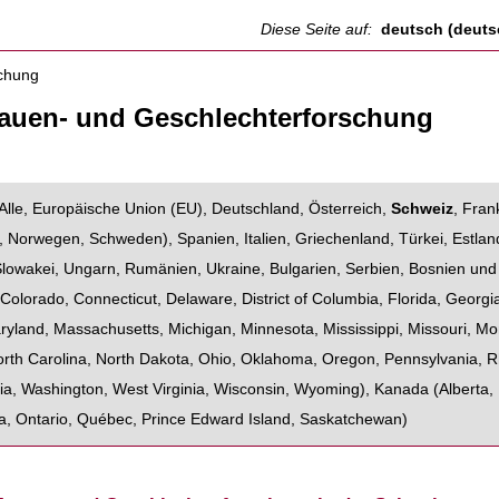
Diese Seite auf:
deutsch (deuts
rauen- und Geschlechterforschung
Alle
,
Europäische Union (EU)
,
Deutschland
,
Österreich
,
Schweiz
,
Fran
,
Norwegen
,
Schweden
),
Spanien
,
Italien
,
Griechenland
,
Türkei
,
Estlan
Slowakei
,
Ungarn
,
Rumänien
,
Ukraine
,
Bulgarien
,
Serbien
,
Bosnien und
,
Colorado
,
Connecticut
,
Delaware
,
District of Columbia
,
Florida
,
Georgi
ryland
,
Massachusetts
,
Michigan
,
Minnesota
,
Mississippi
,
Missouri
,
Mo
rth Carolina
,
North Dakota
,
Ohio
,
Oklahoma
,
Oregon
,
Pennsylvania
,
R
ia
,
Washington
,
West Virginia
,
Wisconsin
,
Wyoming
),
Kanada
(
Alberta
,
a
,
Ontario
,
Québec
,
Prince Edward Island
,
Saskatchewan
)