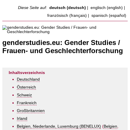
Diese Seite auf:
deutsch (deutsch)
|
englisch (english)
|
französisch (français)
|
spanisch (español)
genderstudies.eu: Gender Studies /
Frauen- und Geschlechterforschung
Inhaltsverzeichnis
Deutschland
Österreich
Schweiz
Frankreich
Großbritannien
Irland
Belgien, Niederlande, Luxemburg (BENELUX)
(
Belgien
,