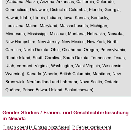
(
Alabama
,
Alaska
,
Arizona
,
Arkansas
,
California
,
Colorado
,
Connecticut
,
Delaware
,
District of Columbia
,
Florida
,
Georgia
,
Hawaii
,
Idaho
,
Illinois
,
Indiana
,
Iowa
,
Kansas
,
Kentucky
,
Louisiana
,
Maine
,
Maryland
,
Massachusetts
,
Michigan
,
Minnesota
,
Mississippi
,
Missouri
,
Montana
,
Nebraska
,
Nevada
,
New Hampshire
,
New Jersey
,
New Mexico
,
New York
,
North
Carolina
,
North Dakota
,
Ohio
,
Oklahoma
,
Oregon
,
Pennsylvania
,
Rhode Island
,
South Carolina
,
South Dakota
,
Tennessee
,
Texas
,
Utah
,
Vermont
,
Virginia
,
Washington
,
West Virginia
,
Wisconsin
,
Wyoming
),
Kanada
(
Alberta
,
British Columbia
,
Manitoba
,
New
Brunswick
,
Neufundland und Labrador
,
Nova Scotia
,
Ontario
,
Québec
,
Prince Edward Island
,
Saskatchewan
)
Gender Studies / Frauen- und Geschlechterforschung
in Nevada
[
^ nach oben
] [
+ Eintrag hinzufügen
] [
? Fehler korrigieren
]