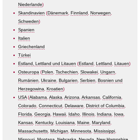
Niederlande
)
Skandinavien
(
Dänemark
,
Finnland
,
Norwegen
,
Schweden
)
Spanien
Italien
Griechenland
Türkei
Estland, Lettland und Litauen
(
Estland
,
Lettland
,
Litauen
)
Osteuropa
(
Polen
,
Tschechien
,
Slowakei
,
Ungarn
,
Rumänien
,
Ukraine
,
Bulgarien
,
Serbien
,
Bosnien und
Herzegowina
,
Kroatien
)
USA
(
Alabama
,
Alaska
,
Arizona
,
Arkansas
,
California
,
Colorado
,
Connecticut
,
Delaware
,
District of Columbia
,
Florida
,
Georgia
,
Hawaii
,
Idaho
,
Illinois
,
Indiana
,
Iowa
,
Kansas
,
Kentucky
,
Louisiana
,
Maine
,
Maryland
,
Massachusetts
,
Michigan
,
Minnesota
,
Mississippi
,
Missouri
,
Montana
,
Nebraska
,
Nevada
,
New Hampshire
,