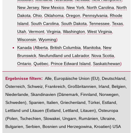
New Jersey
,
New Mexico
,
New York
,
North Carolina
,
North
Dakota
,
Ohio
,
Oklahoma
,
Oregon
,
Pennsylvania
,
Rhode
Island
,
South Carolina
,
South Dakota
,
Tennessee
,
Texas
,
Utah
,
Vermont
,
Virginia
,
Washington
,
West Virginia
,
Wisconsin
,
Wyoming
)
Kanada
(
Alberta
,
British Columbia
,
Manitoba
,
New
Brunswick
,
Neufundland und Labrador
,
Nova Scotia
,
Ontario
,
Québec
,
Prince Edward Island
,
Saskatchewan
)
Ergebnisse filtern:
Alle
,
Europäische Union (EU)
,
Deutschland
,
Österreich
,
Schweiz
,
Frankreich
,
Großbritannien
,
Irland
,
Belgien
,
Niederlande
,
Skandinavien
(
Dänemark
,
Finnland
,
Norwegen
,
Schweden
),
Spanien
,
Italien
,
Griechenland
,
Türkei
,
Estland,
Lettland und Litauen
(
Estland
,
Lettland
,
Litauen
),
Osteuropa
(
Polen
,
Tschechien
,
Slowakei
,
Ungarn
,
Rumänien
,
Ukraine
,
Bulgarien
,
Serbien
,
Bosnien und Herzegowina
,
Kroatien
)
USA