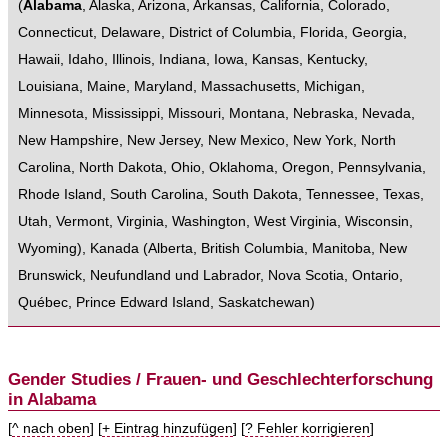
(
Alabama
,
Alaska
,
Arizona
,
Arkansas
,
California
,
Colorado
,
Connecticut
,
Delaware
,
District of Columbia
,
Florida
,
Georgia
,
Hawaii
,
Idaho
,
Illinois
,
Indiana
,
Iowa
,
Kansas
,
Kentucky
,
Louisiana
,
Maine
,
Maryland
,
Massachusetts
,
Michigan
,
Minnesota
,
Mississippi
,
Missouri
,
Montana
,
Nebraska
,
Nevada
,
New Hampshire
,
New Jersey
,
New Mexico
,
New York
,
North
Carolina
,
North Dakota
,
Ohio
,
Oklahoma
,
Oregon
,
Pennsylvania
,
Rhode Island
,
South Carolina
,
South Dakota
,
Tennessee
,
Texas
,
Utah
,
Vermont
,
Virginia
,
Washington
,
West Virginia
,
Wisconsin
,
Wyoming
),
Kanada
(
Alberta
,
British Columbia
,
Manitoba
,
New
Brunswick
,
Neufundland und Labrador
,
Nova Scotia
,
Ontario
,
Québec
,
Prince Edward Island
,
Saskatchewan
)
Gender Studies / Frauen- und Geschlechterforschung
in Alabama
[
^ nach oben
] [
+ Eintrag hinzufügen
] [
? Fehler korrigieren
]