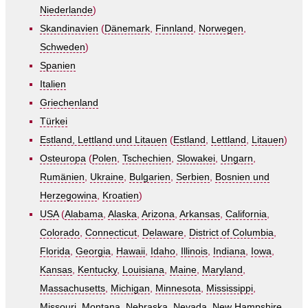
Niederlande
)
Skandinavien
(
Dänemark
,
Finnland
,
Norwegen
,
Schweden
)
Spanien
Italien
Griechenland
Türkei
Estland, Lettland und Litauen
(
Estland
,
Lettland
,
Litauen
)
Osteuropa
(
Polen
,
Tschechien
,
Slowakei
,
Ungarn
,
Rumänien
,
Ukraine
,
Bulgarien
,
Serbien
,
Bosnien und
Herzegowina
,
Kroatien
)
USA
(
Alabama
,
Alaska
,
Arizona
,
Arkansas
,
California
,
Colorado
,
Connecticut
,
Delaware
,
District of Columbia
,
Florida
,
Georgia
,
Hawaii
,
Idaho
,
Illinois
,
Indiana
,
Iowa
,
Kansas
,
Kentucky
,
Louisiana
,
Maine
,
Maryland
,
Massachusetts
,
Michigan
,
Minnesota
,
Mississippi
,
Missouri
,
Montana
,
Nebraska
,
Nevada
,
New Hampshire
,