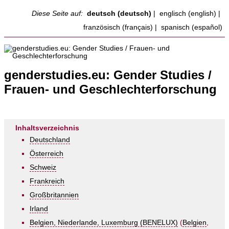
Diese Seite auf:
deutsch (deutsch)
|
englisch (english)
|
französisch (français)
|
spanisch (español)
genderstudies.eu: Gender Studies /
Frauen- und Geschlechterforschung
Inhaltsverzeichnis
Deutschland
Österreich
Schweiz
Frankreich
Großbritannien
Irland
Belgien, Niederlande, Luxemburg (BENELUX)
(
Belgien
,