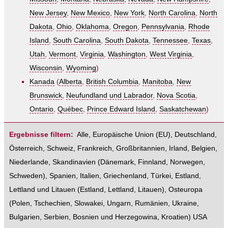
New Jersey
,
New Mexico
,
New York
,
North Carolina
,
North
Dakota
,
Ohio
,
Oklahoma
,
Oregon
,
Pennsylvania
,
Rhode
Island
,
South Carolina
,
South Dakota
,
Tennessee
,
Texas
,
Utah
,
Vermont
,
Virginia
,
Washington
,
West Virginia
,
Wisconsin
,
Wyoming
)
Kanada
(
Alberta
,
British Columbia
,
Manitoba
,
New
Brunswick
,
Neufundland und Labrador
,
Nova Scotia
,
Ontario
,
Québec
,
Prince Edward Island
,
Saskatchewan
)
Ergebnisse filtern:
Alle
,
Europäische Union (EU)
,
Deutschland
,
Österreich
,
Schweiz
,
Frankreich
,
Großbritannien
,
Irland
,
Belgien
,
Niederlande
,
Skandinavien
(
Dänemark
,
Finnland
,
Norwegen
,
Schweden
),
Spanien
,
Italien
,
Griechenland
,
Türkei
,
Estland,
Lettland und Litauen
(
Estland
,
Lettland
,
Litauen
),
Osteuropa
(
Polen
,
Tschechien
,
Slowakei
,
Ungarn
,
Rumänien
,
Ukraine
,
Bulgarien
,
Serbien
,
Bosnien und Herzegowina
,
Kroatien
)
USA