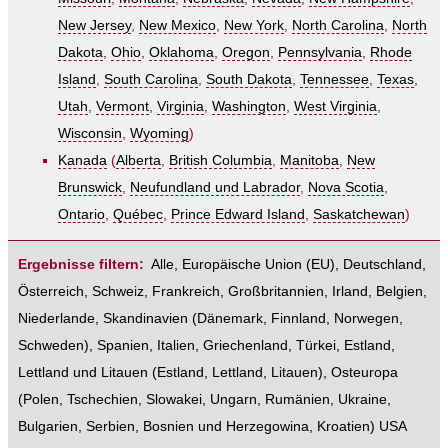
New Jersey
,
New Mexico
,
New York
,
North Carolina
,
North
Dakota
,
Ohio
,
Oklahoma
,
Oregon
,
Pennsylvania
,
Rhode
Island
,
South Carolina
,
South Dakota
,
Tennessee
,
Texas
,
Utah
,
Vermont
,
Virginia
,
Washington
,
West Virginia
,
Wisconsin
,
Wyoming
)
Kanada
(
Alberta
,
British Columbia
,
Manitoba
,
New
Brunswick
,
Neufundland und Labrador
,
Nova Scotia
,
Ontario
,
Québec
,
Prince Edward Island
,
Saskatchewan
)
Ergebnisse filtern:
Alle
,
Europäische Union (EU)
,
Deutschland
,
Österreich
,
Schweiz
,
Frankreich
,
Großbritannien
,
Irland
,
Belgien
,
Niederlande
,
Skandinavien
(
Dänemark
,
Finnland
,
Norwegen
,
Schweden
),
Spanien
,
Italien
,
Griechenland
,
Türkei
,
Estland,
Lettland und Litauen
(
Estland
,
Lettland
,
Litauen
),
Osteuropa
(
Polen
,
Tschechien
,
Slowakei
,
Ungarn
,
Rumänien
,
Ukraine
,
Bulgarien
,
Serbien
,
Bosnien und Herzegowina
,
Kroatien
)
USA