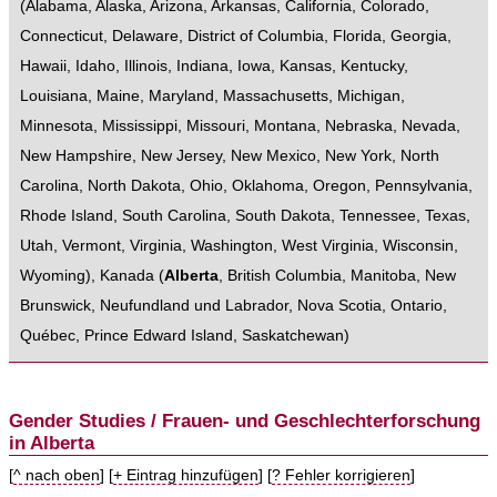
(
Alabama
,
Alaska
,
Arizona
,
Arkansas
,
California
,
Colorado
,
Connecticut
,
Delaware
,
District of Columbia
,
Florida
,
Georgia
,
Hawaii
,
Idaho
,
Illinois
,
Indiana
,
Iowa
,
Kansas
,
Kentucky
,
Louisiana
,
Maine
,
Maryland
,
Massachusetts
,
Michigan
,
Minnesota
,
Mississippi
,
Missouri
,
Montana
,
Nebraska
,
Nevada
,
New Hampshire
,
New Jersey
,
New Mexico
,
New York
,
North
Carolina
,
North Dakota
,
Ohio
,
Oklahoma
,
Oregon
,
Pennsylvania
,
Rhode Island
,
South Carolina
,
South Dakota
,
Tennessee
,
Texas
,
Utah
,
Vermont
,
Virginia
,
Washington
,
West Virginia
,
Wisconsin
,
Wyoming
),
Kanada
(
Alberta
,
British Columbia
,
Manitoba
,
New
Brunswick
,
Neufundland und Labrador
,
Nova Scotia
,
Ontario
,
Québec
,
Prince Edward Island
,
Saskatchewan
)
Gender Studies / Frauen- und Geschlechterforschung
in Alberta
[
^ nach oben
] [
+ Eintrag hinzufügen
] [
? Fehler korrigieren
]