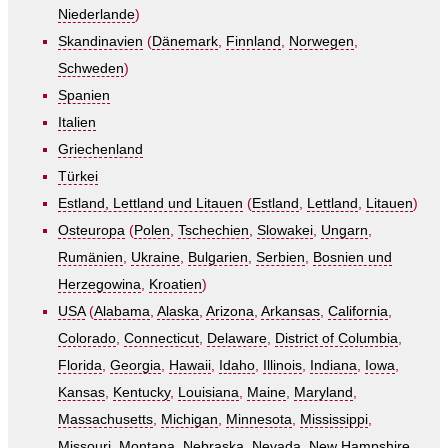
Niederlande
)
Skandinavien
(
Dänemark
,
Finnland
,
Norwegen
,
Schweden
)
Spanien
Italien
Griechenland
Türkei
Estland, Lettland und Litauen
(
Estland
,
Lettland
,
Litauen
)
Osteuropa
(
Polen
,
Tschechien
,
Slowakei
,
Ungarn
,
Rumänien
,
Ukraine
,
Bulgarien
,
Serbien
,
Bosnien und
Herzegowina
,
Kroatien
)
USA
(
Alabama
,
Alaska
,
Arizona
,
Arkansas
,
California
,
Colorado
,
Connecticut
,
Delaware
,
District of Columbia
,
Florida
,
Georgia
,
Hawaii
,
Idaho
,
Illinois
,
Indiana
,
Iowa
,
Kansas
,
Kentucky
,
Louisiana
,
Maine
,
Maryland
,
Massachusetts
,
Michigan
,
Minnesota
,
Mississippi
,
Missouri
,
Montana
,
Nebraska
,
Nevada
,
New Hampshire
,