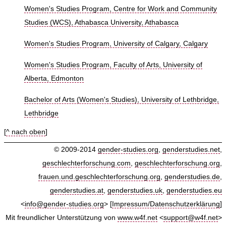
Women's Studies Program, Centre for Work and Community
Studies (WCS), Athabasca University, Athabasca
Women's Studies Program, University of Calgary, Calgary
Women's Studies Program, Faculty of Arts, University of
Alberta, Edmonton
Bachelor of Arts (Women's Studies), University of Lethbridge,
Lethbridge
[
^ nach oben
]
© 2009-2014
gender-studies.org
,
genderstudies.net
,
geschlechterforschung.com
,
geschlechterforschung.org
,
frauen.und.geschlechterforschung.org
,
genderstudies.de
,
genderstudies.at
,
genderstudies.uk
,
genderstudies.eu
<
info@gender-studies.org
> [
Impressum/Datenschutzerklärung
]
Mit freundlicher Unterstützung von
www.w4f.net
<
support@w4f.net
>