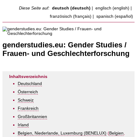
Diese Seite auf:
deutsch (deutsch)
|
englisch (english)
|
französisch (français)
|
spanisch (español)
genderstudies.eu: Gender Studies /
Frauen- und Geschlechterforschung
Inhaltsverzeichnis
Deutschland
Österreich
Schweiz
Frankreich
Großbritannien
Irland
Belgien, Niederlande, Luxemburg (BENELUX)
(
Belgien
,