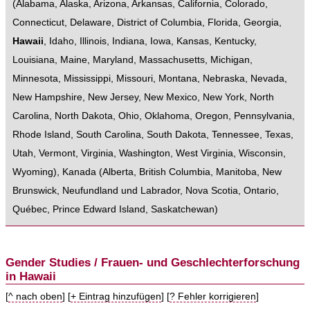
(
Alabama
,
Alaska
,
Arizona
,
Arkansas
,
California
,
Colorado
,
Connecticut
,
Delaware
,
District of Columbia
,
Florida
,
Georgia
,
Hawaii
,
Idaho
,
Illinois
,
Indiana
,
Iowa
,
Kansas
,
Kentucky
,
Louisiana
,
Maine
,
Maryland
,
Massachusetts
,
Michigan
,
Minnesota
,
Mississippi
,
Missouri
,
Montana
,
Nebraska
,
Nevada
,
New Hampshire
,
New Jersey
,
New Mexico
,
New York
,
North
Carolina
,
North Dakota
,
Ohio
,
Oklahoma
,
Oregon
,
Pennsylvania
,
Rhode Island
,
South Carolina
,
South Dakota
,
Tennessee
,
Texas
,
Utah
,
Vermont
,
Virginia
,
Washington
,
West Virginia
,
Wisconsin
,
Wyoming
),
Kanada
(
Alberta
,
British Columbia
,
Manitoba
,
New
Brunswick
,
Neufundland und Labrador
,
Nova Scotia
,
Ontario
,
Québec
,
Prince Edward Island
,
Saskatchewan
)
Gender Studies / Frauen- und Geschlechterforschung
in Hawaii
[
^ nach oben
] [
+ Eintrag hinzufügen
] [
? Fehler korrigieren
]