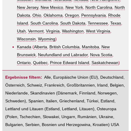
New Jersey
,
New Mexico
,
New York
,
North Carolina
,
North
Dakota
,
Ohio
,
Oklahoma
,
Oregon
,
Pennsylvania
,
Rhode
Island
,
South Carolina
,
South Dakota
,
Tennessee
,
Texas
,
Utah
,
Vermont
,
Virginia
,
Washington
,
West Virginia
,
Wisconsin
,
Wyoming
)
Kanada
(
Alberta
,
British Columbia
,
Manitoba
,
New
Brunswick
,
Neufundland und Labrador
,
Nova Scotia
,
Ontario
,
Québec
,
Prince Edward Island
,
Saskatchewan
)
Ergebnisse filtern:
Alle
,
Europäische Union (EU)
,
Deutschland
,
Österreich
,
Schweiz
,
Frankreich
,
Großbritannien
,
Irland
,
Belgien
,
Niederlande
,
Skandinavien
(
Dänemark
,
Finnland
,
Norwegen
,
Schweden
),
Spanien
,
Italien
,
Griechenland
,
Türkei
,
Estland,
Lettland und Litauen
(
Estland
,
Lettland
,
Litauen
),
Osteuropa
(
Polen
,
Tschechien
,
Slowakei
,
Ungarn
,
Rumänien
,
Ukraine
,
Bulgarien
,
Serbien
,
Bosnien und Herzegowina
,
Kroatien
)
USA