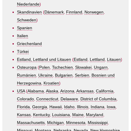
Niederlande
)
Skandinavien
(
Dänemark
,
Finnland
,
Norwegen
,
Schweden
)
Spanien
Italien
Griechenland
Türkei
Estland, Lettland und Litauen
(
Estland
,
Lettland
,
Litauen
)
Osteuropa
(
Polen
,
Tschechien
,
Slowakei
,
Ungarn
,
Rumänien
,
Ukraine
,
Bulgarien
,
Serbien
,
Bosnien und
Herzegowina
,
Kroatien
)
USA
(
Alabama
,
Alaska
,
Arizona
,
Arkansas
,
California
,
Colorado
,
Connecticut
,
Delaware
,
District of Columbia
,
Florida
,
Georgia
,
Hawaii
,
Idaho
,
Illinois
,
Indiana
,
Iowa
,
Kansas
,
Kentucky
,
Louisiana
,
Maine
,
Maryland
,
Massachusetts
,
Michigan
,
Minnesota
,
Mississippi
,
Missouri
,
Montana
,
Nebraska
,
Nevada
,
New Hampshire
,