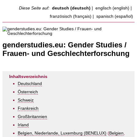
Diese Seite auf:
deutsch (deutsch)
|
englisch (english)
|
französisch (français)
|
spanisch (español)
genderstudies.eu: Gender Studies /
Frauen- und Geschlechterforschung
Inhaltsverzeichnis
Deutschland
Österreich
Schweiz
Frankreich
Großbritannien
Irland
Belgien, Niederlande, Luxemburg (BENELUX)
(
Belgien
,