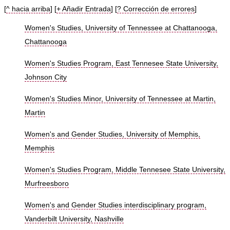
[
^ hacia arriba
] [
+ Añadir Entrada
] [
? Corrección de errores
]
Women's Studies, University of Tennessee at Chattanooga,
Chattanooga
Women's Studies Program, East Tennesee State University,
Johnson City
Women's Studies Minor, University of Tennessee at Martin,
Martin
Women's and Gender Studies, University of Memphis,
Memphis
Women's Studies Program, Middle Tennesee State University,
Murfreesboro
Women's and Gender Studies interdisciplinary program,
Vanderbilt University, Nashville