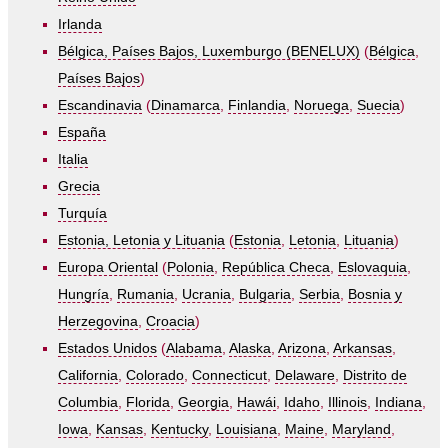
Irlanda
Bélgica, Países Bajos, Luxemburgo (BENELUX)
(
Bélgica
,
Países Bajos
)
Escandinavia
(
Dinamarca
,
Finlandia
,
Noruega
,
Suecia
)
España
Italia
Grecia
Turquía
Estonia, Letonia y Lituania
(
Estonia
,
Letonia
,
Lituania
)
Europa Oriental
(
Polonia
,
República Checa
,
Eslovaquia
,
Hungría
,
Rumania
,
Ucrania
,
Bulgaria
,
Serbia
,
Bosnia y
Herzegovina
,
Croacia
)
Estados Unidos
(
Alabama
,
Alaska
,
Arizona
,
Arkansas
,
California
,
Colorado
,
Connecticut
,
Delaware
,
Distrito de
Columbia
,
Florida
,
Georgia
,
Hawái
,
Idaho
,
Illinois
,
Indiana
,
Iowa
,
Kansas
,
Kentucky
,
Louisiana
,
Maine
,
Maryland
,