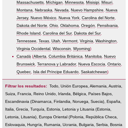
Massachusetts
,
Míchigan
,
Minnesota
,
Misisipi
,
Misuri
,
Montana
,
Nebraska
,
Nevada
,
Nuevo Hampshire
,
Nueva
Jersey
,
Nuevo México
,
Nueva York
,
Carolina del Norte
,
Dakota del Norte
,
Ohio
,
Oklahoma
,
Oregón
,
Pensilvania
,
Rhode Island
,
Carolina del Sur
,
Dakota del Sur
,
Tennessee
,
Texas
,
Utah
,
Vermont
,
Virginia
,
Washington
,
Virginia Occidental
,
Wisconsin
,
Wyoming
)
Canadá
(
Alberta
,
Columbia Británica
,
Manitoba
,
Nuevo
Brunswick
,
Terranova y Labrador
,
Nueva Escocia
,
Ontario
,
Quebec
,
Isla del Príncipe Eduardo
,
Saskatchewan
)
Filtrar los resultados:
Todo
,
Unión Europea
,
Alemania
,
Austria
,
Suiza
,
Francia
,
Reino Unido
,
Irlanda
,
Bélgica
,
Países Bajos
,
Escandinavia
(
Dinamarca
,
Finlandia
,
Noruega
,
Suecia
),
España
,
Italia
,
Grecia
,
Turquía
,
Estonia, Letonia y Lituania
(
Estonia
,
Letonia
,
Lituania
),
Europa Oriental
(
Polonia
,
República Checa
,
Eslovaquia
,
Hungría
,
Rumania
,
Ucrania
,
Bulgaria
,
Serbia
,
Bosnia