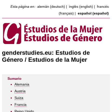
Esta página en:
alemán (deutsch)
|
inglés (english)
|
francés
(français)
|
español (español)
genderstudies.eu: Estudios de
Género / Estudios de la Mujer
Sumario
Alemania
Austria
Suiza
Francia
Reino Unido