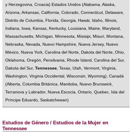
y Herzegovina
,
Croacia
)
Estados Unidos
(
Alabama
,
Alaska
,
Arizona
,
Arkansas
,
California
,
Colorado
,
Connecticut
,
Delaware
,
Distrito de Columbia
,
Florida
,
Georgia
,
Hawái
,
Idaho
,
Illinois
,
Indiana
,
Iowa
,
Kansas
,
Kentucky
,
Louisiana
,
Maine
,
Maryland
,
Massachusetts
,
Míchigan
,
Minnesota
,
Misisipi
,
Misuri
,
Montana
,
Nebraska
,
Nevada
,
Nuevo Hampshire
,
Nueva Jersey
,
Nuevo
México
,
Nueva York
,
Carolina del Norte
,
Dakota del Norte
,
Ohio
,
Oklahoma
,
Oregón
,
Pensilvania
,
Rhode Island
,
Carolina del Sur
,
Dakota del Sur
,
Tennessee
,
Texas
,
Utah
,
Vermont
,
Virginia
,
Washington
,
Virginia Occidental
,
Wisconsin
,
Wyoming
),
Canadá
(
Alberta
,
Columbia Británica
,
Manitoba
,
Nuevo Brunswick
,
Terranova y Labrador
,
Nueva Escocia
,
Ontario
,
Quebec
,
Isla del
Príncipe Eduardo
,
Saskatchewan
)
Estudios de Género / Estudios de la Mujer en
Tennessee