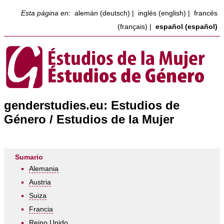
Esta página en:
alemán (deutsch)
|
inglés (english)
|
francés
(français)
|
español (español)
genderstudies.eu: Estudios de
Género / Estudios de la Mujer
Sumario
Alemania
Austria
Suiza
Francia
Reino Unido