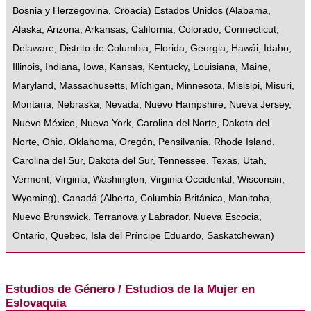
Bosnia y Herzegovina
,
Croacia
)
Estados Unidos
(
Alabama
,
Alaska
,
Arizona
,
Arkansas
,
California
,
Colorado
,
Connecticut
,
Delaware
,
Distrito de Columbia
,
Florida
,
Georgia
,
Hawái
,
Idaho
,
Illinois
,
Indiana
,
Iowa
,
Kansas
,
Kentucky
,
Louisiana
,
Maine
,
Maryland
,
Massachusetts
,
Míchigan
,
Minnesota
,
Misisipi
,
Misuri
,
Montana
,
Nebraska
,
Nevada
,
Nuevo Hampshire
,
Nueva Jersey
,
Nuevo México
,
Nueva York
,
Carolina del Norte
,
Dakota del
Norte
,
Ohio
,
Oklahoma
,
Oregón
,
Pensilvania
,
Rhode Island
,
Carolina del Sur
,
Dakota del Sur
,
Tennessee
,
Texas
,
Utah
,
Vermont
,
Virginia
,
Washington
,
Virginia Occidental
,
Wisconsin
,
Wyoming
),
Canadá
(
Alberta
,
Columbia Británica
,
Manitoba
,
Nuevo Brunswick
,
Terranova y Labrador
,
Nueva Escocia
,
Ontario
,
Quebec
,
Isla del Príncipe Eduardo
,
Saskatchewan
)
Estudios de Género / Estudios de la Mujer en
Eslovaquia