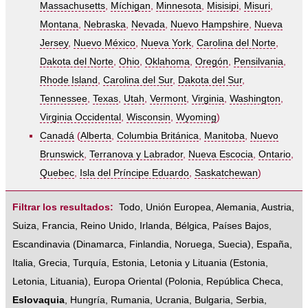
Massachusetts
,
Míchigan
,
Minnesota
,
Misisipi
,
Misuri
,
Montana
,
Nebraska
,
Nevada
,
Nuevo Hampshire
,
Nueva
Jersey
,
Nuevo México
,
Nueva York
,
Carolina del Norte
,
Dakota del Norte
,
Ohio
,
Oklahoma
,
Oregón
,
Pensilvania
,
Rhode Island
,
Carolina del Sur
,
Dakota del Sur
,
Tennessee
,
Texas
,
Utah
,
Vermont
,
Virginia
,
Washington
,
Virginia Occidental
,
Wisconsin
,
Wyoming
)
Canadá
(
Alberta
,
Columbia Británica
,
Manitoba
,
Nuevo
Brunswick
,
Terranova y Labrador
,
Nueva Escocia
,
Ontario
,
Quebec
,
Isla del Príncipe Eduardo
,
Saskatchewan
)
Filtrar los resultados:
Todo
,
Unión Europea
,
Alemania
,
Austria
,
Suiza
,
Francia
,
Reino Unido
,
Irlanda
,
Bélgica
,
Países Bajos
,
Escandinavia
(
Dinamarca
,
Finlandia
,
Noruega
,
Suecia
),
España
,
Italia
,
Grecia
,
Turquía
,
Estonia, Letonia y Lituania
(
Estonia
,
Letonia
,
Lituania
),
Europa Oriental
(
Polonia
,
República Checa
,
Eslovaquia
,
Hungría
,
Rumania
,
Ucrania
,
Bulgaria
,
Serbia
,