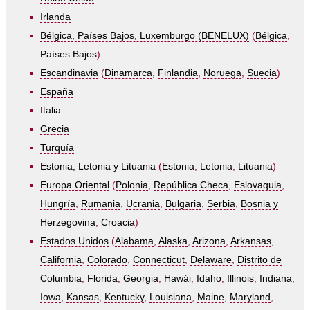
Irlanda
Bélgica, Países Bajos, Luxemburgo (BENELUX)
(
Bélgica
,
Países Bajos
)
Escandinavia
(
Dinamarca
,
Finlandia
,
Noruega
,
Suecia
)
España
Italia
Grecia
Turquía
Estonia, Letonia y Lituania
(
Estonia
,
Letonia
,
Lituania
)
Europa Oriental
(
Polonia
,
República Checa
,
Eslovaquia
,
Hungría
,
Rumania
,
Ucrania
,
Bulgaria
,
Serbia
,
Bosnia y
Herzegovina
,
Croacia
)
Estados Unidos
(
Alabama
,
Alaska
,
Arizona
,
Arkansas
,
California
,
Colorado
,
Connecticut
,
Delaware
,
Distrito de
Columbia
,
Florida
,
Georgia
,
Hawái
,
Idaho
,
Illinois
,
Indiana
,
Iowa
,
Kansas
,
Kentucky
,
Louisiana
,
Maine
,
Maryland
,