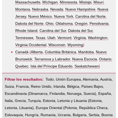
Massachusetts
,
Míchigan
,
Minnesota
,
Misisipi
,
Misuri
,
Montana
,
Nebraska
,
Nevada
,
Nuevo Hampshire
,
Nueva
Jersey
,
Nuevo México
,
Nueva York
,
Carolina del Norte
,
Dakota del Norte
,
Ohio
,
Oklahoma
,
Oregón
,
Pensilvania
,
Rhode Island
,
Carolina del Sur
,
Dakota del Sur
,
Tennessee
,
Texas
,
Utah
,
Vermont
,
Virginia
,
Washington
,
Virginia Occidental
,
Wisconsin
,
Wyoming
)
Canadá
(
Alberta
,
Columbia Británica
,
Manitoba
,
Nuevo
Brunswick
,
Terranova y Labrador
,
Nueva Escocia
,
Ontario
,
Quebec
,
Isla del Príncipe Eduardo
,
Saskatchewan
)
Filtrar los resultados:
Todo
,
Unión Europea
,
Alemania
,
Austria
,
Suiza
,
Francia
,
Reino Unido
,
Irlanda
,
Bélgica
,
Países Bajos
,
Escandinavia
(
Dinamarca
,
Finlandia
,
Noruega
,
Suecia
),
España
,
Italia
,
Grecia
,
Turquía
,
Estonia, Letonia y Lituania
(
Estonia
,
Letonia
,
Lituania
),
Europa Oriental
(
Polonia
,
República Checa
,
Eslovaquia
,
Hungría
,
Rumania
,
Ucrania
,
Bulgaria
,
Serbia
,
Bosnia