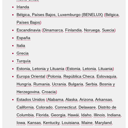
Irlanda
Bélgica, Países Bajos, Luxemburgo (BENELUX)
(
Bélgica
,
Países Bajos
)
Escandinavia
(
Dinamarca
,
Finlandia
,
Noruega
,
Suecia
)
España
Italia
Grecia
Turquía
Estonia, Letonia y Lituania
(
Estonia
,
Letonia
,
Lituania
)
Europa Oriental
(
Polonia
,
República Checa
,
Eslovaquia
,
Hungría
,
Rumania
,
Ucrania
,
Bulgaria
,
Serbia
,
Bosnia y
Herzegovina
,
Croacia
)
Estados Unidos
(
Alabama
,
Alaska
,
Arizona
,
Arkansas
,
California
,
Colorado
,
Connecticut
,
Delaware
,
Distrito de
Columbia
,
Florida
,
Georgia
,
Hawái
,
Idaho
,
Illinois
,
Indiana
,
Iowa
,
Kansas
,
Kentucky
,
Louisiana
,
Maine
,
Maryland
,