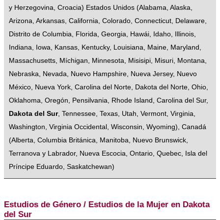
y Herzegovina
,
Croacia
)
Estados Unidos
(
Alabama
,
Alaska
,
Arizona
,
Arkansas
,
California
,
Colorado
,
Connecticut
,
Delaware
,
Distrito de Columbia
,
Florida
,
Georgia
,
Hawái
,
Idaho
,
Illinois
,
Indiana
,
Iowa
,
Kansas
,
Kentucky
,
Louisiana
,
Maine
,
Maryland
,
Massachusetts
,
Míchigan
,
Minnesota
,
Misisipi
,
Misuri
,
Montana
,
Nebraska
,
Nevada
,
Nuevo Hampshire
,
Nueva Jersey
,
Nuevo
México
,
Nueva York
,
Carolina del Norte
,
Dakota del Norte
,
Ohio
,
Oklahoma
,
Oregón
,
Pensilvania
,
Rhode Island
,
Carolina del Sur
,
Dakota del Sur
,
Tennessee
,
Texas
,
Utah
,
Vermont
,
Virginia
,
Washington
,
Virginia Occidental
,
Wisconsin
,
Wyoming
),
Canadá
(
Alberta
,
Columbia Británica
,
Manitoba
,
Nuevo Brunswick
,
Terranova y Labrador
,
Nueva Escocia
,
Ontario
,
Quebec
,
Isla del
Príncipe Eduardo
,
Saskatchewan
)
Estudios de Género / Estudios de la Mujer en Dakota
del Sur