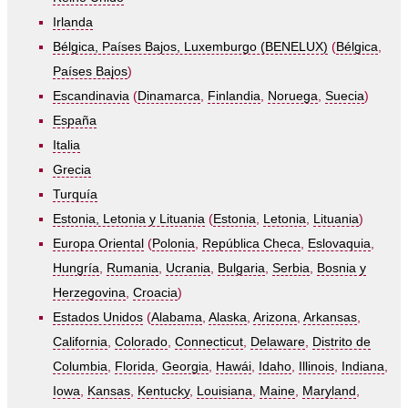
Irlanda
Bélgica, Países Bajos, Luxemburgo (BENELUX)
(
Bélgica
,
Países Bajos
)
Escandinavia
(
Dinamarca
,
Finlandia
,
Noruega
,
Suecia
)
España
Italia
Grecia
Turquía
Estonia, Letonia y Lituania
(
Estonia
,
Letonia
,
Lituania
)
Europa Oriental
(
Polonia
,
República Checa
,
Eslovaquia
,
Hungría
,
Rumania
,
Ucrania
,
Bulgaria
,
Serbia
,
Bosnia y
Herzegovina
,
Croacia
)
Estados Unidos
(
Alabama
,
Alaska
,
Arizona
,
Arkansas
,
California
,
Colorado
,
Connecticut
,
Delaware
,
Distrito de
Columbia
,
Florida
,
Georgia
,
Hawái
,
Idaho
,
Illinois
,
Indiana
,
Iowa
,
Kansas
,
Kentucky
,
Louisiana
,
Maine
,
Maryland
,