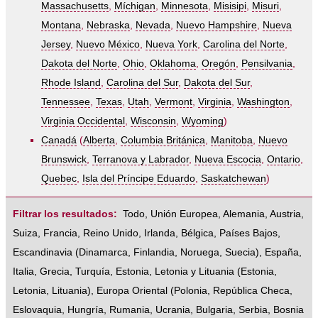
Massachusetts
,
Míchigan
,
Minnesota
,
Misisipi
,
Misuri
,
Montana
,
Nebraska
,
Nevada
,
Nuevo Hampshire
,
Nueva
Jersey
,
Nuevo México
,
Nueva York
,
Carolina del Norte
,
Dakota del Norte
,
Ohio
,
Oklahoma
,
Oregón
,
Pensilvania
,
Rhode Island
,
Carolina del Sur
,
Dakota del Sur
,
Tennessee
,
Texas
,
Utah
,
Vermont
,
Virginia
,
Washington
,
Virginia Occidental
,
Wisconsin
,
Wyoming
)
Canadá
(
Alberta
,
Columbia Británica
,
Manitoba
,
Nuevo
Brunswick
,
Terranova y Labrador
,
Nueva Escocia
,
Ontario
,
Quebec
,
Isla del Príncipe Eduardo
,
Saskatchewan
)
Filtrar los resultados:
Todo
,
Unión Europea
,
Alemania
,
Austria
,
Suiza
,
Francia
,
Reino Unido
,
Irlanda
,
Bélgica
,
Países Bajos
,
Escandinavia
(
Dinamarca
,
Finlandia
,
Noruega
,
Suecia
),
España
,
Italia
,
Grecia
,
Turquía
,
Estonia, Letonia y Lituania
(
Estonia
,
Letonia
,
Lituania
),
Europa Oriental
(
Polonia
,
República Checa
,
Eslovaquia
,
Hungría
,
Rumania
,
Ucrania
,
Bulgaria
,
Serbia
,
Bosnia