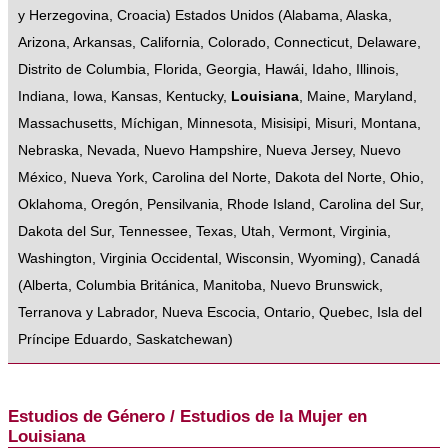
y Herzegovina
,
Croacia
)
Estados Unidos
(
Alabama
,
Alaska
,
Arizona
,
Arkansas
,
California
,
Colorado
,
Connecticut
,
Delaware
,
Distrito de Columbia
,
Florida
,
Georgia
,
Hawái
,
Idaho
,
Illinois
,
Indiana
,
Iowa
,
Kansas
,
Kentucky
,
Louisiana
,
Maine
,
Maryland
,
Massachusetts
,
Míchigan
,
Minnesota
,
Misisipi
,
Misuri
,
Montana
,
Nebraska
,
Nevada
,
Nuevo Hampshire
,
Nueva Jersey
,
Nuevo
México
,
Nueva York
,
Carolina del Norte
,
Dakota del Norte
,
Ohio
,
Oklahoma
,
Oregón
,
Pensilvania
,
Rhode Island
,
Carolina del Sur
,
Dakota del Sur
,
Tennessee
,
Texas
,
Utah
,
Vermont
,
Virginia
,
Washington
,
Virginia Occidental
,
Wisconsin
,
Wyoming
),
Canadá
(
Alberta
,
Columbia Británica
,
Manitoba
,
Nuevo Brunswick
,
Terranova y Labrador
,
Nueva Escocia
,
Ontario
,
Quebec
,
Isla del
Príncipe Eduardo
,
Saskatchewan
)
Estudios de Género / Estudios de la Mujer en
Louisiana