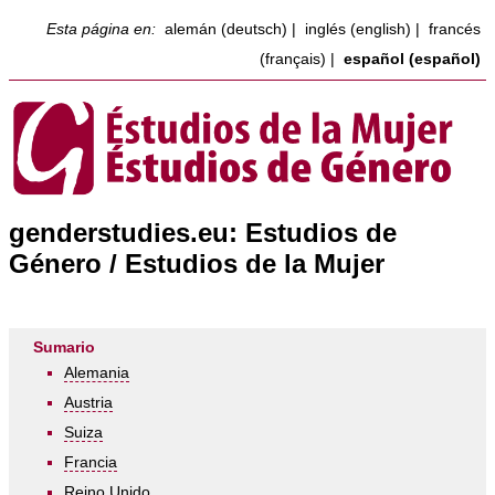
Esta página en:
alemán (deutsch)
|
inglés (english)
|
francés
(français)
|
español (español)
genderstudies.eu: Estudios de
Género / Estudios de la Mujer
Sumario
Alemania
Austria
Suiza
Francia
Reino Unido