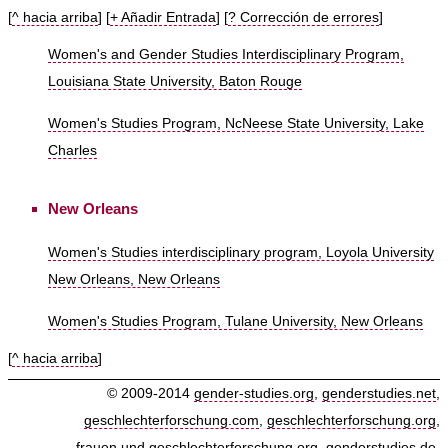
[
^ hacia arriba
] [
+ Añadir Entrada
] [
? Corrección de errores
]
Women's and Gender Studies Interdisciplinary Program,
Louisiana State University, Baton Rouge
Women's Studies Program, NcNeese State University, Lake
Charles
New Orleans
Women's Studies interdisciplinary program, Loyola University
New Orleans, New Orleans
Women's Studies Program, Tulane University, New Orleans
[
^ hacia arriba
]
© 2009-2014
gender-studies.org
,
genderstudies.net
,
geschlechterforschung.com
,
geschlechterforschung.org
,
frauen.und.geschlechterforschung.org
,
genderstudies.de
,